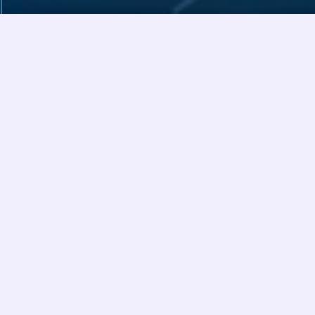
GOSIM Spotlight 是一个国际展示项目，旨在
发掘卓越的开源项目，将它们带到全球社区的
关注之中。
GOSIM Spotlight 的每一期都与 GOSIM 大会紧密结合，入选项目将通过
闪电演讲和展示展台进行展示。Spotlight 入围者将获得全球曝光、导
师指导、差旅支持，以及与开源、AI 等领域领军人物交流的机会。